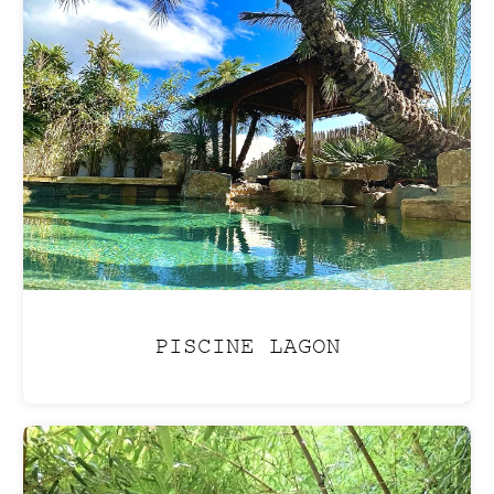
ENTRETIEN
Profitez de
votre jardin
sans en assumer les
contraintes, grâce
à
nos services
d'entretien clé en main.
PISCINE LAGON