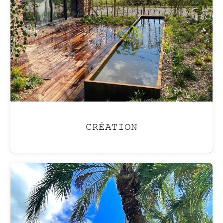
atmosphère de vacances
été comme hiver
avec une
piscine lagon
.
CRÉATION