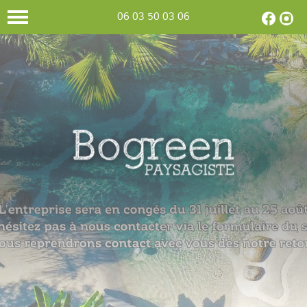
06 03 50 03 06
CONCEPTION
Selon votre
goût et vos envies,
nous
concevons
et réalisons le
jardin
de vos
rêves.