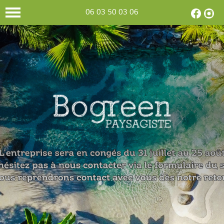
06 03 50 03 06
CONCEPTION
Selon votre
goût et vos envies,
nous
concevons
et réalisons le
jardin
de vos
rêves.