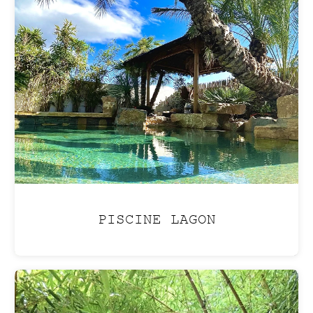
ENTRETIEN
Profitez de
votre jardin
sans en assumer les
contraintes, grâce
à
nos services
d'entretien clé en main.
PISCINE LAGON