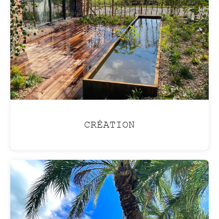
atmosphère de vacances
été comme hiver
avec une
piscine lagon
.
CRÉATION