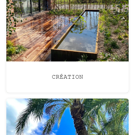
atmosphère de vacances
été comme hiver
avec une
piscine lagon
.
CRÉATION