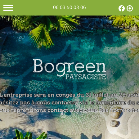
06 03 50 03 06
CONCEPTION
Selon votre
goût et vos envies,
nous
concevons
et réalisons le
jardin
de vos
rêves.