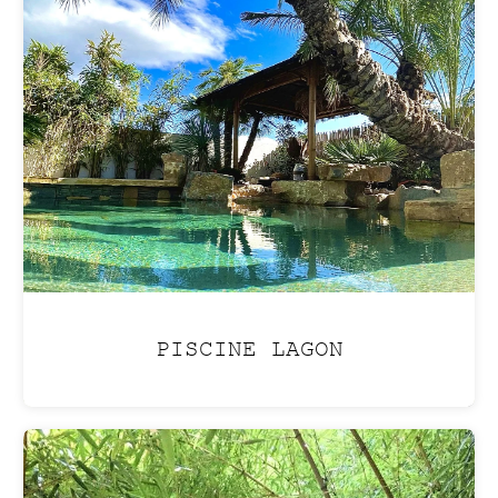
ENTRETIEN
Profitez de
votre jardin
sans en assumer les
contraintes, grâce
à
nos services
d'entretien clé en main.
PISCINE LAGON