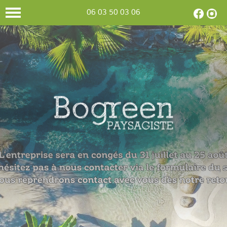
06 03 50 03 06
CONCEPTION
Selon votre
goût et vos envies,
nous
concevons
et réalisons le
jardin
de vos
rêves.