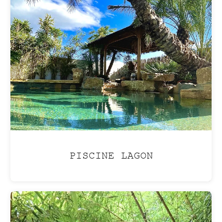
ENTRETIEN
Profitez de
votre jardin
sans en assumer les
contraintes, grâce
à
nos services
d'entretien clé en main.
PISCINE LAGON