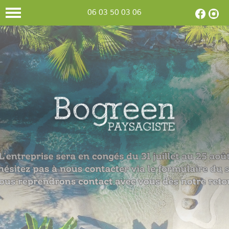
06 03 50 03 06
CONCEPTION
Selon votre
goût et vos envies,
nous
concevons
et réalisons le
jardin
de vos
rêves.