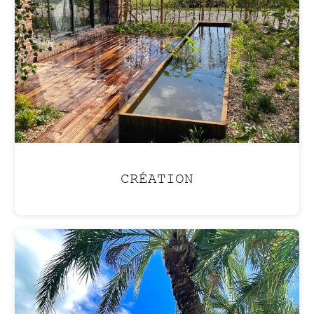
atmosphère de vacances
été comme hiver
avec une
piscine lagon
.
CRÉATION